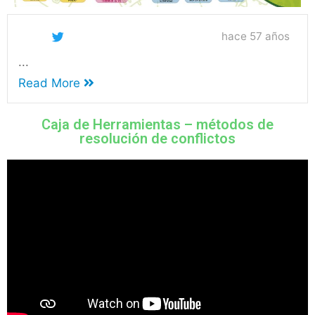
hace 57 años
...
Read More
Caja de Herramientas – métodos de
resolución de conflictos