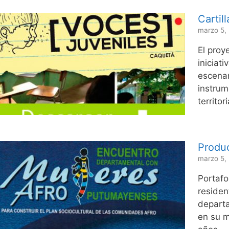
Cartil
marzo 5,
El proy
iniciat
escenar
instrum
territor
Produ
marzo 5,
Portafo
residen
depart
en su m