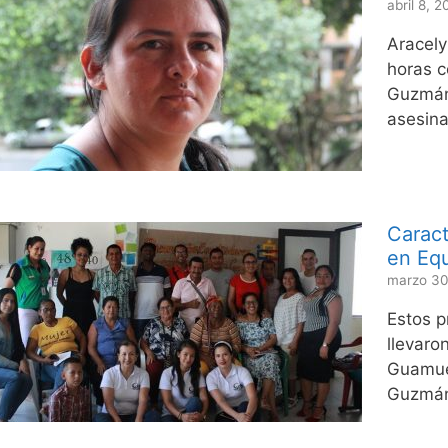
abril 8, 
Aracely
horas c
Guzmán,
asesina
Caract
en Eq
marzo 30
Estos p
llevaro
Guamuez
Guzmán