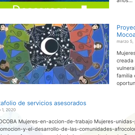
años…
Proye
Mocoa
marzo 5,
Mujeres
creada 
vulnera
familia
oportu
afolio de servicios asesorados
 1, 2020
COBA Mujeres-en-accion-de-trabajo Mujeres-unidas-
romocion-y-el-desarrollo-de-las-comunidades-afrocol