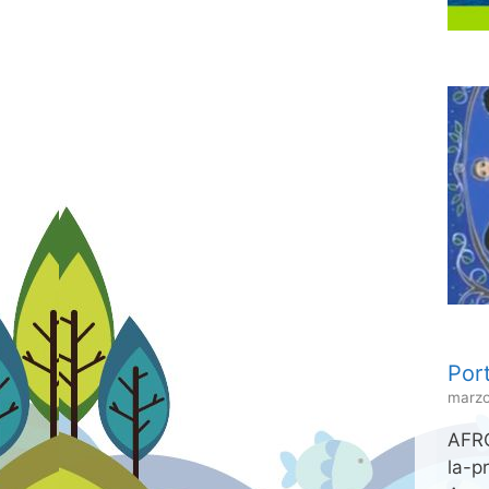
Port
marzo
AFRO
la-p