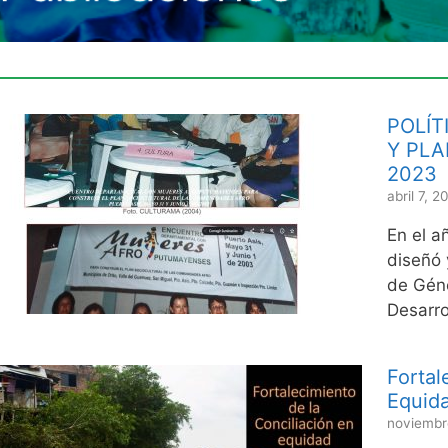
POLÍT
Y PLA
2023
abril 7, 2
En el a
diseñó 
de Géne
Desarro
Fortal
Equid
noviembr