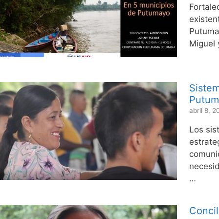
Fortale
existen
Putumay
Miguel 
Sistem
Putuma
abril 8, 
Los sis
estrate
comunid
necesid
…
Concil