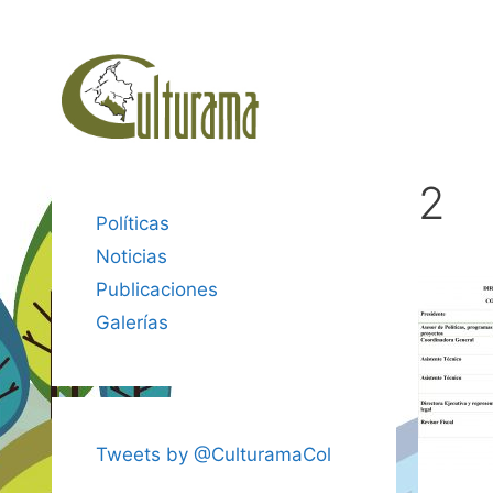
Saltar
al
contenido
2
Políticas
Noticias
Publicaciones
Galerías
Tweets by @CulturamaCol