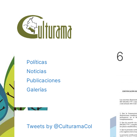
Saltar
al
contenido
6
Políticas
Noticias
Publicaciones
Galerías
Tweets by @CulturamaCol