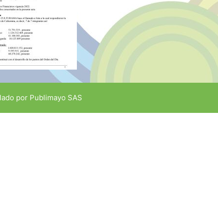
lado por
Publimayo SAS