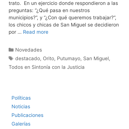
trato. En un ejercicio donde respondieron a las
preguntas: “¿Qué pasa en nuestros
municipios?”, y “¿Con qué queremos trabajar?”,
los chicos y chicas de San Miguel se decidieron
por …
Read more
C
Novedades
a
E
destacado
,
Orito
,
Putumayo
,
San Miguel
,
t
t
Todos en Sintonía con la Justicia
e
i
g
q
o
u
r
e
Políticas
í
t
Noticias
a
a
s
Publicaciones
s
Galerías